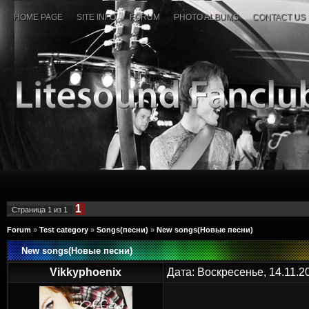
HOME PAGE
SITE INFO
FORUM
PHOTO ALBUMS
CONTACT US
1
Страница
1
из
1
Forum
»
Test category
»
Songs(песни)
»
New songs(Новые песни)
New songs(Новые песни)
Vikkyphoenix
Дата: Воскресенье, 14.11.2