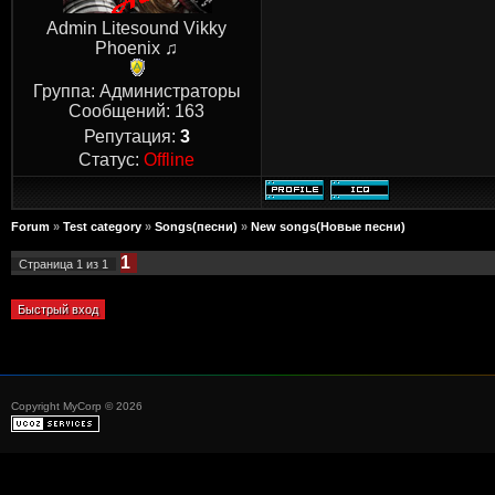
Admin Litesound Vikky
Phoenix ♫
Группа: Администраторы
Сообщений:
163
Репутация:
3
Статус:
Offline
Forum
»
Test category
»
Songs(песни)
»
New songs(Новые песни)
1
Страница
1
из
1
Copyright MyCorp © 2026